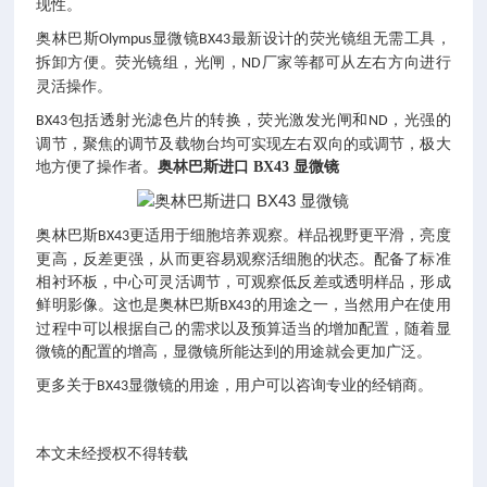
现性。
奥林巴斯
显微镜
最新设计的荧光镜组无需工具，
Olympus
BX43
拆卸方便。荧光镜组，光闸，
厂家等都可从左右方向进行
ND
灵活操作。
包括透射光滤色片的转换，荧光激发光闸和
，光强的
BX43
ND
调节，聚焦的调节及载物台均可实现左右双向的或调节，极大
地方便了操作者。
奥林巴斯进口 BX43 显微镜
奥林巴斯
更适用于细胞培养观察。样品视野更平滑，亮度
BX43
更高，反差更强，从而更容易观察活细胞的状态。配备了标准
相衬环板，中心可灵活调节，可观察低反差或透明样品，形成
鲜明影像。这也是奥林巴斯
的用途之一，当然用户在使用
BX43
过程中可以根据自己的需求以及预算适当的增加配置，随着显
微镜的配置的增高，显微镜所能达到的用途就会更加广泛。
更多关于
显微镜的用途，用户可以咨询专业的经销商。
BX43
本文未经授权不得转载