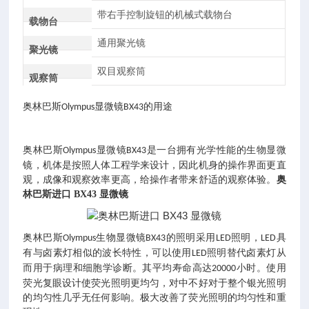
带右手控制旋钮的机械式载物台
载物台
通用聚光镜
聚光镜
双目观察筒
观察筒
奥林巴斯
显微镜
的用途
Olympus
BX43
奥林巴斯
显微镜
是一台拥有光学性能的生物显微
Olympus
BX43
镜，机体是按照人体工程学来设计，因此机身的操作界面更直
观，成像和观察效率更高，给操作者带来舒适的观察体验。
奥
林巴斯进口 BX43 显微镜
奥林巴斯
生物显微镜
的照明采用
照明，
具
Olympus
BX43
LED
LED
有与卤素灯相似的波长特性，可以使用
照明替代卤素灯从
LED
而用于病理和细胞学诊断。其平均寿命高达
小时。使用
20000
荧光复眼设计使荧光照明更均匀，对中不好对于整个银光照明
的均匀性几乎无任何影响。极大改善了荧光照明的均匀性和重