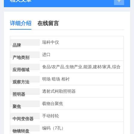
详细介绍
在线留言
瑞科中仪
品牌
进口
产地类别
食品/农产品,生物产业,能源,建材/家具,综合
应用领域
明场 暗场 相衬
观察方法
透射式柯勒照明器
照明器
载物台聚焦
聚焦
手动转轮
中间变倍器
编码（7孔）
物镜转盘