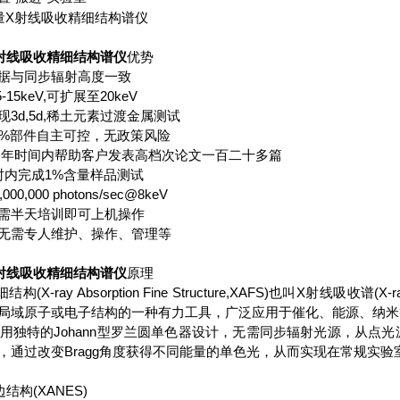
射线吸收精细结构谱仪
优势
据与同步辐射高度一致
-15keV,可扩展至20keV
3d,5d,稀土元素过渡金属测试
0%部件自主可控，无政策风险
年时间内帮助客户发表高档次论文一百二十多篇
时内完成1%含量样品测试
0,000 photons/sec@8keV
需半天培训即可上机操作
无需专人维护、操作、管理等
射线吸收精细结构谱仪
原理
X-ray Absorption Fine Structure,XAFS)也叫X射线吸收谱(X-r
局域原子或电子结构的一种有力工具，广泛应用于催化、能源、纳
FS采用独特的Johann型罗兰圆单色器设计，无需同步辐射光源，从点
，通过改变Bragg角度获得不同能量的单色光，从而实现在常规实验
结构(XANES)