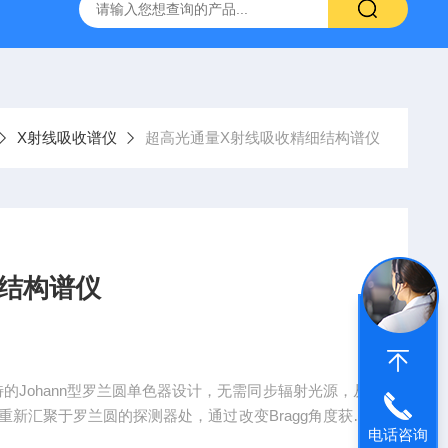
31生物显微镜
QAS 100Lī原位电化学质谱仪
全自动数字
X射线吸收谱仪
超高光通量X射线吸收精细结构谱仪
结构谱仪
的Johann型罗兰圆单色器设计，无需同步辐射光源，从
射重新汇聚于罗兰圆的探测器处，通过改变Bragg角度获得
电话咨询
行高质量的XAFS测试。