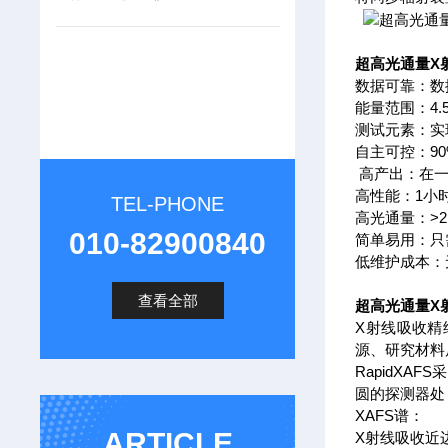
超高光通量X
数据可靠：数
能量范围：4.5
测试元素：实现
自主可控：9
高产出：在一
高性能：1小
TEL-PHONE
高光通量：>2,00
010-82900840
简单易用：只
低维护成本：
查看全部
超高光通量X
X射线吸收精细结构(
源、研究材料
RapidXA
圆的探测器处
XAFS谱：
ARTICLE
X射线吸收近边