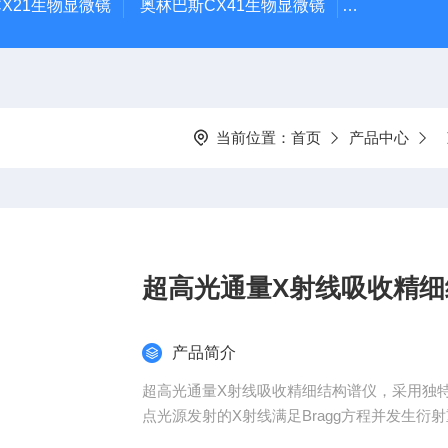
X21生物显微镜
奥林巴斯CX41生物显微镜
奥林巴斯CX
当前位置：
首页
产品中心
超高光通量X射线吸收精细
产品简介
超高光通量X射线吸收精细结构谱仪，采用独特
点光源发射的X射线满足Bragg方程并发生衍
不同能量的单色光，从而实现在常规实验室中进