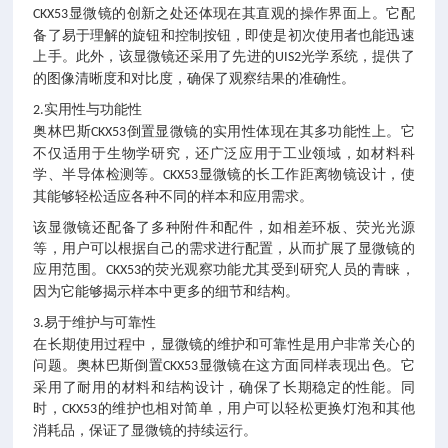
显微镜的创新之处还体现在其直观的操作界面上。它配
CKX53
备了易于理解的旋钮和控制按钮，即使是初次使用者也能迅速
上手。此外，该显微镜还采用了先进的
光学系统，提供了
UIS2
的图像清晰度和对比度，确保了观察结果的准确性。
实用性与功能性
2.
奥林巴斯
显微镜
的实用性体现在其多功能性上。它
CKX53倒置
不仅适用于生物学研究，还广泛应用于工业领域，如材料科
学、半导体检测等。
显微镜的长工作距离物镜设计，使
CKX53
其能够轻松适应各种不同的样本和应用需求。
该显微镜还配备了多种附件和配件，如相差环板、荧光光源
等，用户可以根据自己的需求进行配置，从而扩展了显微镜的
应用范围。
的荧光观察功能尤其受到研究人员的青睐，
CKX53
因为它能够揭示样本中更多的细节和结构。
易于维护与可靠性
3.
在长期使用过程中，显微镜的维护和可靠性是用户非常关心的
问题。奥林巴斯倒置
显微镜在这方面同样表现出色。它
CKX53
采用了耐用的材料和结构设计，确保了长期稳定的性能。同
时，
的维护也相对简单，用户可以轻松更换灯泡和其他
CKX53
消耗品，保证了显微镜的持续运行。