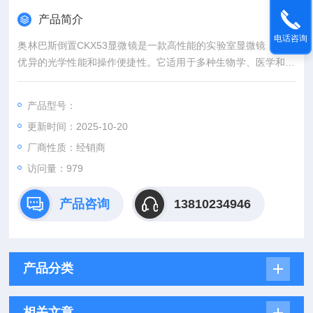
产品简介
电话咨询
奥林巴斯倒置CKX53显微镜是一款高性能的实验室显微镜，具备
优异的光学性能和操作便捷性。它适用于多种生物学、医学和材
料科学研究。该显微镜采用倒置设计，便于放置较大的培养皿或
容器，方便进行活细胞观察。其主要特点包括高分辨率成像、自
产品型号：
动调焦功能、多功能接口和兼容多种成像技术。
更新时间：2025-10-20
厂商性质：经销商
访问量：979
产品咨询
13810234946
产品分类
相关文章