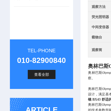
观察方法
荧光照明器
中间变倍器
载物台
TEL-PHONE
观察筒
010-82900840
奥林巴斯
奥林巴斯
Olymp
查看全部
察。
奥林巴斯
Olymp
设计，满足基
镜 BX43 舒
奥林巴斯
Olymp
ARTICLE
的技术参数所