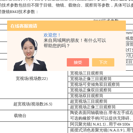
的技术参数包括但不限于目镜、物镜、载物台、观察筒等参数，具体可以
显微镜
技术参数：
BX43
技术参数
BX43
光学系统
无限远光学系统
UIS2
垂直移动载物台
载物台行程
:
25mm
欢迎您！
聚焦
载物台安装位置可变
具有高敏感
,
来自局域网的朋友！有什么可以
内置透射光科勒照明器
具有光强
,
帮助您的吗？
照明器
高色彩还原
源光
卤素灯
LED
,6V30W
可更换的
孔
孔编码
孔
孔
孔
5
/5
/6
/7
/7
宽视场可变倾角、拉伸、升降双目
宽视场可变倾角三目观察茼
宽视场三目观察筒
宽视场
视场数
）
(
22
宽视场正像三目观察筒
宽视场可变倾角双目观察筒
宽视场正像双目观察筒
宽视场双目观察筒
超宽视场三目观察筒
超宽视场
视场数
(
26.5)
超宽视场正像三目观察筒
陶瓷表面同轴载物台
带有左手或
,
载物台
可选购橡胶手柄
可以提供无障碍
(
阿贝聚光镜
用于
( N.A1.1) ,
4X-100x
摇摆式消色差聚光镜
用
( N.A.0.9 ),