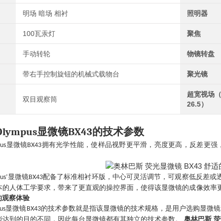
明场 暗场 相衬
照明器
100瓦汞灯
聚焦
手动转轮
物镜转盘
带右手控制旋钮的机械式载物台
聚光镜
超宽视场（
双目观察筒
26.5）
Olympus
显微镜
BX43
的技术参数
显微镜
拥有光学性能，使样品视野更平滑，亮度更高，反差更强
us
BX43
显微镜
配备了标准相衬环版，中心可灵活调节，可观察低反差或
us
’
BX43
本的人体工学要求，带来了更直观的操控界面，使得该显微镜的成像效率
适的观察体验
显微镜
的技术参数就是指该显微镜的技术规格，是用户选购显微镜
us
BX43
能达到的目的不同，因此每台显微镜都有其独立的技术参数。
奥林巴斯 荧