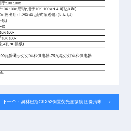
用于
10X-100x
于
暗场
用于
可达
10X-100x,
:
10X- 100x(N.A.
0.80)
摇出后
油式顶透镜
00x
: 1.25X-4X ,
: (N,A.1,4)
干镜
)
-4X
10X-100x
于
10X-100x
盘
孔
插板
,4
ND
)
瓦普通汞灯灯室和供电器
瓦氙灯灯室和供电器
100
,75
0%
下一个：
奥林巴斯CKX53倒置荧光显微镜 图像清晰