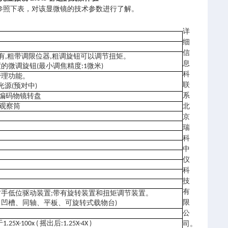
参照下表，对该显微镜的技术参数进行了解。
详
细
信
有
粗带调限位器
粗调旋钮可以调节扭矩。
,
,
息
度的微调旋钮
最小调焦精度
微米
(
:1
)
科
管理功能。
联
光源
预对中
(
)
系
编码物镜转盘
观察筒
北
京
瑞
科
中
仪
科
技
有
右手低位驱动装置
带有旋转装置和扭矩调节装置。
;
限
、凹槽、同轴、平板、可旋转式载物台
)
公
于
摇出后
1.25X-100x (
:1.25X-4X )
司。