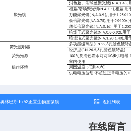
消色差、消球差聚光镜
( N.A.1.4 ),
相差
暗场聚光镜
相差
用
/
(N.A.1.1),
:
聚光镜
万能聚光镜
用于
( N,A.0.9 ),
1.25X-1
低倍聚光镜
用于
(NA.0.75),
2X-100x(
超低倍聚光镜
用于
( N,A.0.16),
1.25X
暗场干式聚光镜
用于
(N.A.0.8-0.92),
暗场油式聚光镜
用
(N.A,1.20-1.40),
多功能编码型
孔滤色镜转
(F.N.22,8
荧光照明器
经济型
孔滤色镜转盘
(F.N.26.5,8
)
荧光光源
瓦复消色差汞灯灯室和供电器
100
,
室内使用
周围温度
℃到
℃
操作环境
:5
40
供电电压波动
不超过正常电压的
:
1
：
奥林巴斯 bx53正置生物显微镜
返回列表
在线留言