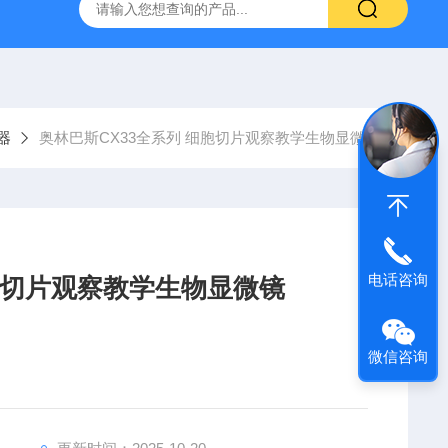
31生物显微镜
QAS 100Lī原位电化学质谱仪
全自动数字
器
奥林巴斯CX33全系列 细胞切片观察教学生物显微镜
电话咨询
细胞切片观察教学生物显微镜
微信咨询