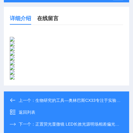
详细介绍
在线留言
上一个：
生物研究的工具—奥林巴斯CX33专注于实验室教学研究使用
返回列表
下一个：
正置荧光显微镜 LED长效光源明场相差偏光红绿蓝激发 性价比高