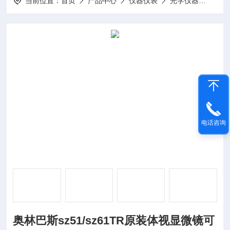
当前位置：
首页
产品中心
仪器仪表
光学仪器
奥林巴
电话咨询
奥林巴斯sz51/sz61TR原装体视显微镜可