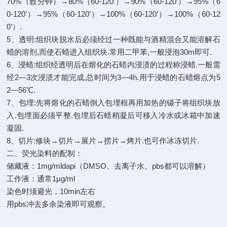
70%（数分钟）→80%（60-120’）→90%（60-120’）→95%（6
0-120’）→95%（60-120’）→100%（60-120’）→100%（60-12
0’）.
5、透明:组织块脱水后必须经过一种既能与酒精混合又能溶解石
蜡的溶剂,而使石蜡进入组织块.常用二甲苯,一般浸泡30m即可.
6、浸蜡:组织经透明后在熔化的石蜡内浸渍的过程称浸蜡.一般需
经2—3次浸渍才能完成,总时间为3—4h.用于浸蜡的石蜡熔点为5
2—56℃.
7、包埋:先将熔化的石蜡倒入包埋框再用加热的镊子将组织块放
入.包埋面必须平整.包埋后石蜡稍凝后可移入冷水或冰箱中加速
凝固.
8、切片:修块→切片→展片→捞片→烤片.也可作冰冻切片.
二、荧光染料的配制：
储藏液：1mg/mldapi（DMSO、去离子水、pbs都可以溶解）
工作液：通常1μg/ml
染色时须避光，10min左右
用pbs冲去多余染液即可观察。