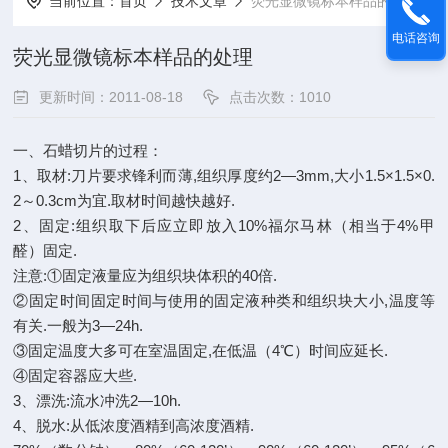
当前位置：
首页
技术文章
荧光显微镜标本样品的处理
电话咨询
荧光显微镜标本样品的处理
更新时间：2011-08-18
点击次数：1010
一、石蜡切片的过程：
1、取材:刀片要求锋利而薄,组织厚度约2—3mm,大小1.5×1.5×0.
2～0.3cm为宜.取材时间越快越好.
2、固定:组织取下后应立即放入10%福尔马林（相当于4%甲
醛）固定.
注意:①固定液量应为组织块体积的40倍.
②固定时间固定时间与使用的固定液种类和组织块大小,温度等
有关.一般为3—24h.
③固定温度大多可在室温固定,在低温（4℃）时间应延长.
④固定容器应大些.
3、漂洗:流水冲洗2—10h.
4、脱水:从低浓度酒精到高浓度酒精.