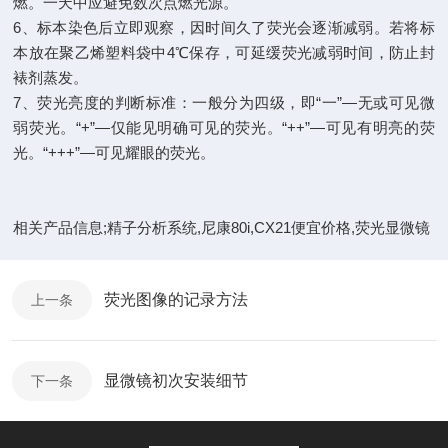
燃。一天中应避免数次点燃光源。
6、标本染色后立即观察，因时间久了荧光会逐渐减弱。若将标
本放在聚乙烯塑料袋中4℃保存，可延缓荧光减弱时间，防止封
裱剂蒸发。
7、荧光亮度的判断标准：一般分为四级，即“一”—无或可见微
弱荧光。“+”—仅能见明确可见的荧光。“++”—可见有明亮的荧
光。“+++”—可见耀眼的荧光。
相关产品信息;精子分析系统,尼康80i,CX21便宜价格,荧光显微镜
荧光图像的记录方法
上一条
显微镜初次安装细节
下一条