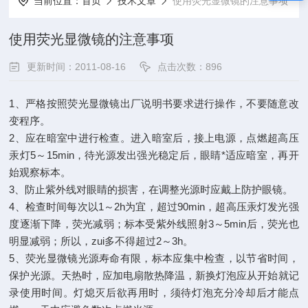
当前位置：
首页
技术文章
使用荧光显微镜的注意事项
使用荧光显微镜的注意事项
更新时间：2011-08-16
点击次数：896
1、严格按照荧光显微镜出厂说明书要求进行操作，不要随意改
变程序。
2、应在暗室中进行检查。进入暗室后，接上电源，点燃超高压
汞灯5～15min，待光源发出强光稳定后，眼睛*适应暗室，再开
始观察标本。
3、防止紫外线对眼睛的损害，在调整光源时应戴上防护眼镜。
4、检查时间每次以1～2h为宜，超过90min，超高压汞灯发光强
度逐渐下降，荧光减弱；标本受紫外线照射3～5min后，荧光也
明显减弱；所以，zui多不得超过2～3h。
5、荧光显微镜光源寿命有限，标本应集中检查，以节省时间，
保护光源。天热时，应加电扇散热降温，新换灯泡应从开始就记
录使用时间。灯熄灭后欲再用时，须待灯泡充分冷却后才能点