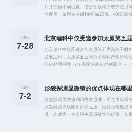
有鲜明立体感和深度信息的三...
片并准确移动位置。结合预设程序或算法引
性覆盖；采用专业级物镜(如20倍、40倍)
采集微观结构的清晰图像。通过调整焦距补
题，保障不同层面的组织细节均能准确呈现
通过软件算法进行实时拼接，形成完整的全
2025
赖准确的坐标映射技术，以避免重叠或遗漏
7-28
北京瑞科中仪受邀参加太原第五届高分子材
张超大型数字图像；部分机型还...
发展近日，太原第五届高分子材料产学研论
国内材料检测与分析领域的技术创新企业，
（以下简称“北京瑞科中仪”）受邀出席本次
及企业的专家学者、行业代表齐聚一堂，围
业应用及产学研协同创新展开深入交流，共
2025
形貌探测显微镜的优点体现在哪
以“创新驱动·产研融合·绿色发展”为主题
7-2
形貌探测显微镜利用光学原理，通过透镜系
物医药、制造等领域的应用突破...
源发出的光线照射到样品上，经过物镜形成
进一步放大，在人眼中形成放大的虚像，从
能电子束轰击样品表面，与样品中的原子发
如二次电子、背散射电子等。这些信号被相