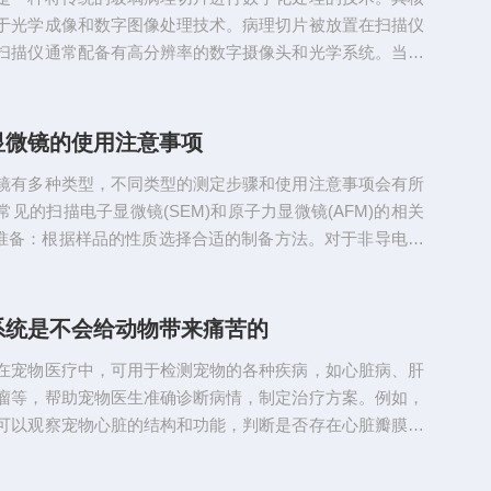
极其微小，所以能够...
于光学成像和数字图像处理技术。病理切片被放置在扫描仪
扫描仪通常配备有高分辨率的数字摄像头和光学系统。当启
源(通常是明亮的白光)会均匀地照射在病理切片上。光线透
织样本，由于不同组织成分对光线的吸收、反射和折射特性
组织形态结构的详细信息。数字摄像头会逐点捕捉这些经过
显微镜的使用注意事项
光线信息，将其转化为电信号。这些电信号经过模数转换后
镜有多种类型，不同类型的测定步骤和使用注意事项会有所
每一个数字信号对...
见的扫描电子显微镜(SEM)和原子力显微镜(AFM)的相关
品准备：根据样品的性质选择合适的制备方法。对于非导电样
进行镀膜处理，如使用金、铂等导电材料沉积一层薄膜，以
电性，减少电子积累和样品损伤。将制备好的样品固定在样
样品稳定且与电子束的照射方向正确。2.仪器预热与参数设
系统是不会给动物带来痛苦的
M电源，进行预热，使仪器达到稳定的工作状态。根据样品
在宠物医疗中，可用于检测宠物的各种疾病，如心脏病、肝
求，设...
瘤等，帮助宠物医生准确诊断病情，制定治疗方案。例如，
可以观察宠物心脏的结构和功能，判断是否存在心脏瓣膜疾
。应用于生物医学研究，对于大鼠、小鼠、斑马鱼等模式动
重要意义，可辅助科研人员进行疾病模型的建立、药物研