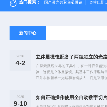
热门搜索：
国产激光共聚焦显微镜
奥林巴斯C
新闻中心
2026
立体显微镜配备了两组独立的光
4-2
在探索微观世界的工具中，有一种设备能为
验，这便是立体显微镜。其基本工作原理与
它并非依赖单一光路和物镜放大，而是采用
即配备两组独立的光路与物镜。光线从样品
光学通道，经过一系列透镜分别抵达观察者
品之间呈一个特定的夹角(通常为10-15度)
2025
如何正确操作使用全自动数字切
角度观察物体一样，大脑将这两个存在视差
9-10
全自动数字切片扫描设备搭载高精度机械臂