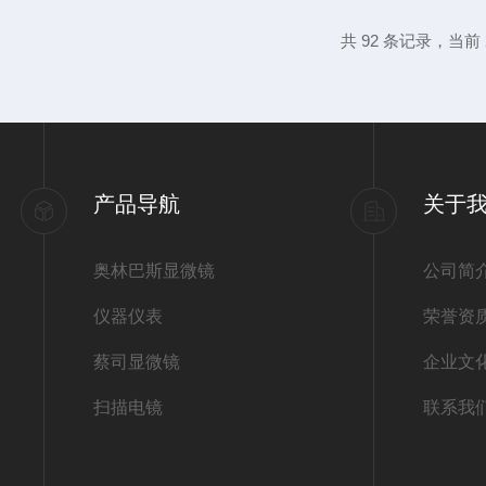
信号，经过放大和处理后，在显示设备上形
共 92 条记录，当前 2
特征。基于探针与样品表面原子之间的相互
锐的探针固定在微悬臂上，当探针靠...
产品导航
关于
奥林巴斯显微镜
公司简
仪器仪表
荣誉资
蔡司显微镜
企业文
扫描电镜
联系我