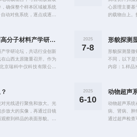
于激光聚焦光斑
导，确保整个样本区域被系统
心原理主要基
配合自动对焦系统，逐点或逐行
的载物台上。
偿因厚度差异导致的失焦问
动扫描时，光
；将采集到的局部高清晰图像
过切片上的组
视野数字化切片。该过程需依
不同，携带了
北京瑞科中仪受邀参加太原第五届高分子材料产学研论坛
2025
形貌探测
，生成包含所有组织信息的单
组织调制后的
7-8
料产学研论坛，共话行业创新
形貌探测显微
成为数字信号，
坛在山西太原隆重召开。作为
不同，以下是常
北京瑞科中仪科技有限公司
内容：1.样
论坛，与来自高校、科研院所
品，通常需要
绕高分子材料的前沿技术、产
增强样品的导
探行业发展新趋势。本届论坛
品台上，确保
里？
2025
动物超声
，聚焦高分子材料在新能源、生
置：打开SE
6-10
统对光线进行聚焦和放大。光
动物超声系统
的特性和观察需
初步放大的实像，再通过目镜
病、肾病、肿
而观察到样品的表面形貌。高
通过超声检查
生相互作用，产生多种信号，
病、心肌病等
应的探测器接收，并转化为电
物的研究具有