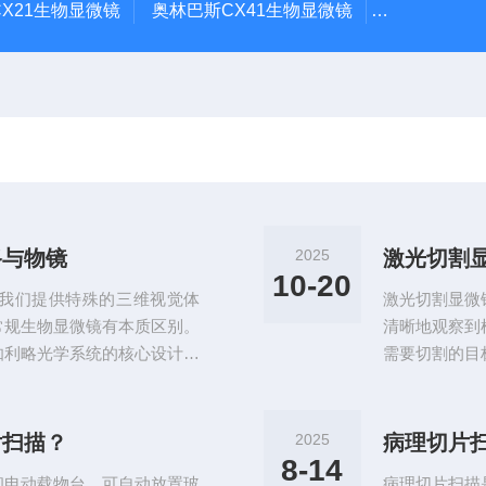
X21生物显微镜
奥林巴斯CX41生物显微镜
奥林巴斯CX
路与物镜
2025
10-20
我们提供特殊的三维视觉体
激光切割显微
常规生物显微镜有本质区别。
清晰地观察到
伽利略光学系统的核心设计，
需要切割的目
反射后，分别进入左右两侧的
在材料科学领
的双眼。由于这两条光路与样
量传递：利用
，就像我们用双眼从略微不同的
点。当激光束
片扫描？
2025
病理切片
的二维图像融合，从而产生具
量并产生高温
8-14
和电动载物台，可自动放置玻
病理切片扫描