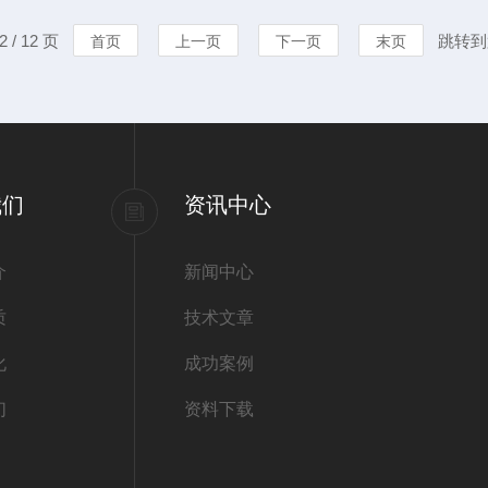
成图像，展现样品的表面形貌
发、基因治疗
 / 12 页
跳转到
首页
上一页
下一页
末页
作用力来工作。将一个非常尖
学生更好地理
创性：对动物身
我们
资讯中心
介
新闻中心
质
技术文章
化
成功案例
们
资料下载