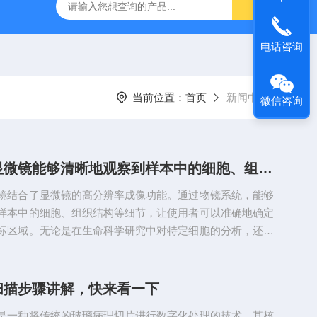
31生物显微镜
QAS 100Lī原位电化学质谱仪
全自动数字
电话咨询
当前位置：
首页
新闻中心
微信咨询
激光切割显微镜能够清晰地观察到样本中的细胞、组织结构等细节
镜结合了显微镜的高分辨率成像功能。通过物镜系统，能够
样本中的细胞、组织结构等细节，让使用者可以准确地确定
标区域。无论是在生命科学研究中对特定细胞的分析，还是
域对微观结构的处理，这一步骤都至关重要。激光聚焦与能
光学系统将高能激光束聚焦到显微镜所观察的样本上的目标
照射到样品时，基于光热效应，使该部位的物质迅速吸收能
扫描步骤讲解，快来看一下
，进而导致材料蒸发或汽化，以此达成切割的效果。并且由
是一种将传统的玻璃病理切片进行数字化处理的技术。其核