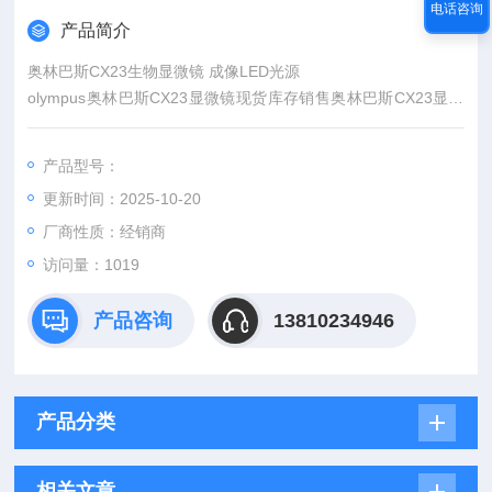
电话咨询
产品简介
奥林巴斯CX23生物显微镜 成像LED光源
olympus奥林巴斯CX23显微镜现货库存销售奥林巴斯CX23显微
镜采用与奥林巴斯高级显微镜相同的UIS2光学系统。而且平场消
色差物镜作为标准配置应用于教学级显微镜，它能够提供高对比
产品型号：
度的清晰图像，清晰范围直达视场边缘。CX23显微镜理想的图
更新时间：2025-10-20
像分辨力，更高的可靠性和坚固性理想的图像质量。
厂商性质：经销商
访问量：1019
产品咨询
13810234946
产品分类
相关文章