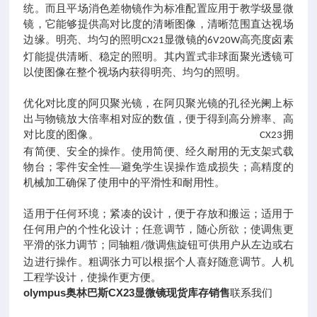
统。而且平场消色差物镜作为标准配置应用于教学级显微
镜，它能够提供高对比度的清晰图像，清晰范围直达视场
边缘。明亮、均匀的照明
显微镜的
高亮度卤素
CX21
6V20W
灯能提供清晰、稳定的照明。其内置式非球面聚光透镜可
以使图像在整个视场内获得明亮、均匀的照明。
优化对比度的阿贝聚光镜，在阿贝聚光镜的孔径光阑上标
出与物镜放大倍率相对应的数值，便于得到高分辨率、高
对比度的图像。
拥
CX23
有简便、安全的操作。使用简便、经久耐用的无支架式载
物台；零件安全性—避免学生误操作造成损失；高精度的
机械加工确保了使用中的平滑性和耐用性。
适用于任何环境；紧凑的设计，便于存放和搬运；适用于
任何用户的个性化设计；任意调节，随心所欲；使调焦更
平滑的张力调节；同轴粗
微调焦旋钮可供用户从左边或右
/
边进行操作。粗调张力可以根据个人喜好随意调节。人机
工程学设计，使操作更方便。
olympus奥林巴斯CX23显微镜现货库存销售
联系我们