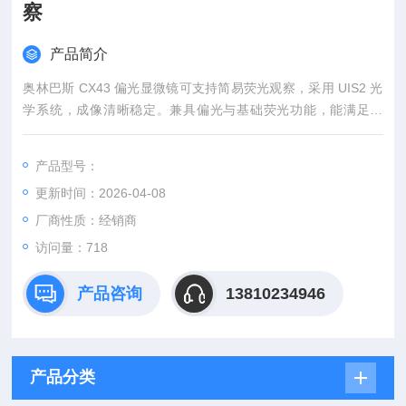
察
产品简介
奥林巴斯 CX43 偏光显微镜可支持简易荧光观察，采用 UIS2 光
学系统，成像清晰稳定。兼具偏光与基础荧光功能，能满足矿
物、岩石、纤维及生物切片等多场景观测。机身结构坚固，操作
简便，照明持久，适用于教学实验与常规科研，一机多用性价比
产品型号：
高，灵活适配实验室日常使用。奥林巴斯偏光显微镜CX43 简易
更新时间：2026-04-08
的荧光观察
厂商性质：经销商
访问量：718
产品咨询
13810234946
产品分类