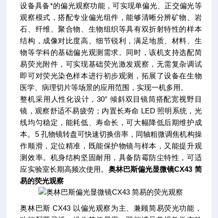
设备具备*的偏光观察功能，可实现单偏光、正交偏光等
观察模式，搭配专业偏光组件，能够清晰分辨矿物、岩
石、纤维、聚合物、生物组织等具有双折射特性的样本
结构，成像对比度高、细节锐利，满足地质、材料、生
物等学科的基础偏光观测需求。同时，该机支持选配简
易荧光附件，可实现基础荧光激发观察，无需复杂调试
即可对荧光染色样本进行初步观测，拓展了设备在生物
医学、病理切片等场景的应用范围，实现一机多用。
整机采用人性化设计，30° 倾斜双目镜筒搭配宽视野目
镜，观察舒适不易疲劳；内置长寿命 LED 照明系统，光
线均匀稳定，能耗低、寿命长，可大幅降低后期维护成
本。5 孔物镜转盘可快速切换倍率，同轴粗微调焦机构操
作顺滑，定位精准，既能保护物镜与样本，又能提升观
测效率。机身结构坚固耐用，具备防霉防尘特性，可适
应实验室长期高频次使用。
奥林巴斯偏光显微镜CX43 简
易的荧光观察
奥林巴斯 CX43 以偏光观察为主、兼顾简易荧光功能，