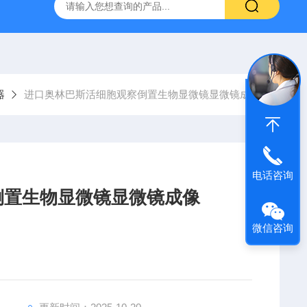
31生物显微镜
QAS 100Lī原位电化学质谱仪
全自动数字
器
进口奥林巴斯活细胞观察倒置生物显微镜显微镜成像
电话咨询
倒置生物显微镜显微镜成像
微信咨询