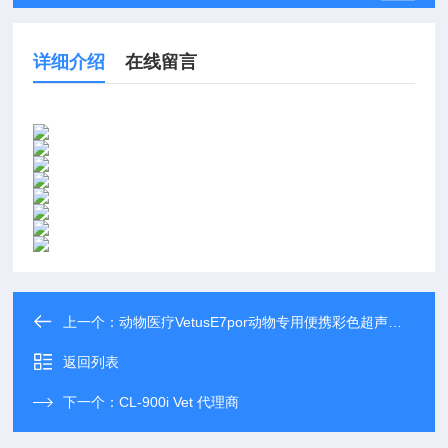
详细介绍
在线留言
上一个：
动物医疗VetusE7por动物专用便携彩色超声多普勒系统
返回列表
下一个：
CL-900i Vet 代理商