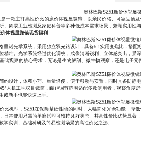
奥林巴斯SZ51廉价体视显
51是一款主打高性价比的廉价体视显微镜，以亲民价格、可靠品质
研、简易工业检测及家庭科普等多种低成本需求场景，兼顾实用性
1廉价体视显微镜现货福利
格里诺光学系统，采用独立双光路设计，具备5:1实用变焦比，搭配标准
位精准。光学系统经过优化调校，成像清晰锐利、立体感突出，景
基础观察的核心需求，无论是生物解剖、微生物观察，还是电子元
简约设计，体积小巧、重量轻便，便于移动与安置，同时具备防静
45°人机工学双目镜筒，瞳距调节范围适配多数使用者，观察角度
生或新手也能快速上手。
价比机型，SZ51在保障基础性能的同时，大幅简化冗余功能，降
，日常使用只需简单擦拭即可维持良好状态。其高性价比优势显著
教学实训、基础科研及简易检测场景的高性价比之选。