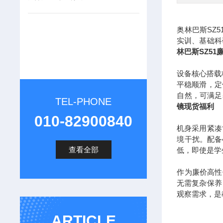
奥林巴斯SZ
实训、基础科
林巴斯SZ5
设备核心搭载
平稳顺滑，定
自然，可满足
TEL-PHONE
镜现货福利
010-82900840
机身采用紧凑
境干扰。配备
查看全部
低，即使是学
作为廉价高性
无需复杂保养
观察需求，是
ARTICLE