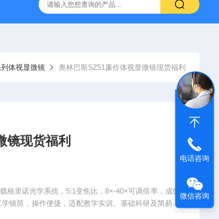
31生物显微镜
QAS 100Lī原位电化学质谱仪
全自动数字
系列体视显微镜
奥林巴斯SZ51廉价体视显微镜现货福利
显微镜现货福利
电话咨询
格里诺光学系统，5:1变焦比，8×-40×可调倍率，成像
微信咨询
机工学镜筒，操作便捷，适配教学实训、基础科研及简易工
护，是低成本显微观察的优选设备。奥林巴斯SZ51廉价