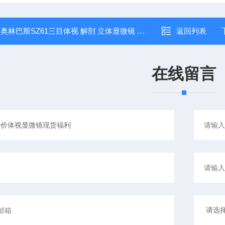
：
奥林巴斯SZ61三目体视 解剖 立体显微镜 可连接电脑成像 教学专用
返回列表
在线留言