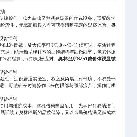
微镜
及便捷操作，成为基础显微观察场景的优选设备，适配教学
与经济性，无需高额投入即可获得清晰稳定的观察体验。
奥
10×目镜，放大倍率可实现8×-40×连续可调，变焦过程
深充足，能清晰呈现样本的三维结构与细微细节，色彩还原
件简易检测，都能轻松应对。
奥林巴斯SZ51廉价体视显微
电处理，适配普通实验室、教室及简易工作环境，不易受环
舒适，可减轻长时间操作带来的眼部与颈部疲劳，操作门槛
低使用与维护成本。整机结构坚固耐用，光学部件易清洁，
，既延续了奥林巴斯的品质保障，又以亲民价格满足低成本