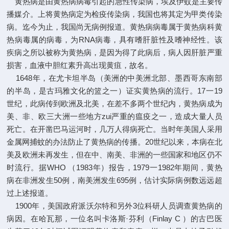
黄热病是由黄热病病毒引起的急性传染病，埃及伊蚊是主要传
播媒介。上将黄热病定为检疫传染病，我国也将其定为甲类传染
病。迄今为止，我国尚无病例报道。黄热病病毒属于黄热病科黄
热病毒属的病毒，为RNA病毒，具有嗜肝脏性及嗜神经性。该
疾病之所以被称为黄热病，是因为得了此病后，病人因肝脏严重
损害，血液中胆红素升高出现黄疽，故名。
1648
年，在尤卡坦半岛（美洲的中美洲北部、墨西哥东南部
的半岛，是古玛雅文化的篮之一）证实黄热病的流行。17一19
世纪，此病传到欧洲及北美，在差不多两个世纪内，黄热病成为
美、非、欧三大洲一些地方zui严重的瘟疫之一，造成大量人员
死亡。在开凿巴马运河时，几万人得病死亡。当时年美国人采用
金属网捕蚊的办法防止了黄热病的传播。20世纪以来，本病在北
美及欧洲未再发生，但在中、南美、非洲的一些国家和地区仍不
时流行。据WHO （1983年）报告，1979一1982年期间，黄热
病在非洲发生50例，南美洲发生695例，估计实际病例数远远超
过上述报道。
1900
年，美国政府派沃尔特和另外3位科研人员调查黄热病的
病因。在哈瓦那，一位名叫卡洛斯·芬利（Finlay C ）的古巴医