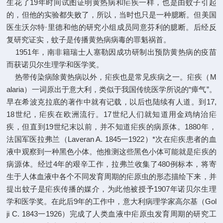
生花了19年时间试图证明黄热病和疟疾一样，也是由蚊子引起
的，但他的实验都失败了，所以，当时也只是一种臆断。但美国
医生沃尔特·里德和他的研究小组成员同意芬利的臆断。后经反
复研究证实，蚊子是传播黄热病病毒的罪魁祸首。
1951
年，南非籍瑞士人塞勒因成功研制出预防黄热病的疫苗
而获诺贝尔生理学和医学奖。
热带传染病除黄热病以外，疟疾也是常见疾病之一。疟疾（M
alaria）一词原出于意大利，类似于我国传统医学所说的“瘴气”。
早在希波克拉底的著作中就有记载，以后也陆续有人道。到17,
18世纪，疟疾在欧洲流行。17世纪人们就知道用金鸡纳治疟
疾，但直到19世纪末以前，并不知道疟疾的病原体。1880年，
法国军医拉弗兰（Laveran A. 1845一1922）*次在疟疾患者的血
液中观察到一种黑色小体。他推测这些黑色小体可能就是疟疾的
病源体。经过4年的艰辛工作，拉弗兰收集了480例标本，将寄
生于人体血液中各个不同发育周期的疟原虫的形态描绘下来，并
提出蚊子是疟疾传播的媒介，为此他被授予1907年诺贝尔生理
学和医学奖。在此后9年的工作中，意大利病理学家高尔基（Gol
ji C. 1843一1926）完成了人类血液中疟原虫发育周期的研究工