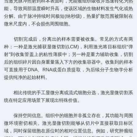
当激光脉冲照射到样本表面时，光能被组织吸收并迅速转化为热
能，导致局部温度瞬时升高，使该区域的生物材料发生气化或热
分解。由于脉冲持续时间极短(纳秒级)，热量扩散范围被限制在
微米尺度内，不会损伤周围细胞。
切割完成后，分离出的样本需要被收集。常见的方式有两
种：一种是激光捕获显微切割(LCM)，利用激光将目标组织“弹
射”到收集管盖上的粘性薄膜中；另一种是重力辅助收集，切割
后的组织碎片因自身重量落入下方的收集容器中。收集到的样本
可直接用于DNA、RNA或蛋白质提取，为后续分子生物学分析
提供纯净的起始材料。
相比传统的手工显微分离或流式细胞分选，激光显微切割系
统在特定应用场景下展现出特殊价值。
保持空间信息。组织中的细胞并非孤立存在，其功能与周围
微环境密切相关。激光显微切割能够从切片中直接获取目标区
域，同时保留细胞在原位时的相对位置信息。例如，研究肿瘤组