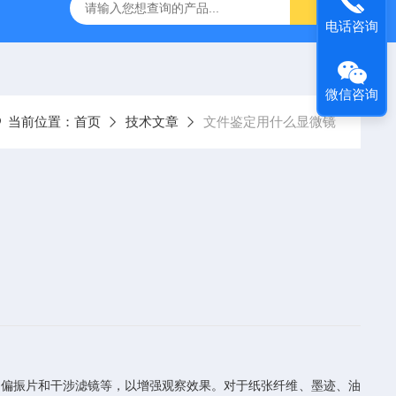
31生物显微镜
QAS 100Lī原位电化学质谱仪
全自动数字
电话咨询
微信咨询
当前位置：
首页
技术文章
文件鉴定用什么显微镜
、偏振片和干涉滤镜等，以增强观察效果。对于纸张纤维、墨迹、油